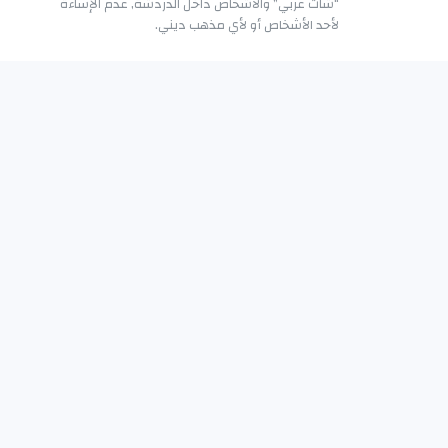
“شات عربي” والأشخاص داخل الدردشة, عدم الإساءة
لأحد الأشخاص أو لأي مذهب ديني.
قبول / اضافة أصدقاء
في القائمة العلوية من أيقونة يمكنك عرض طلبات
أصدقائك المعلقة الحالية.يمكنك إضافة أصدقاء من
الملف الشخصي للأعضاء
كيفية تجاهل الأشخاص المزعجين؟
يمكن تجاهل الرسائل الخاصة والعامة من شخص معين
عن طريق فتح الملف الشخصي الخاص بالعضو المزعج
والضغط علامة “تجاهل” وهذا الامر يجعل الدردشه
منتظمة.
ماذا عليّ أن أفعل لتجنب حظري؟